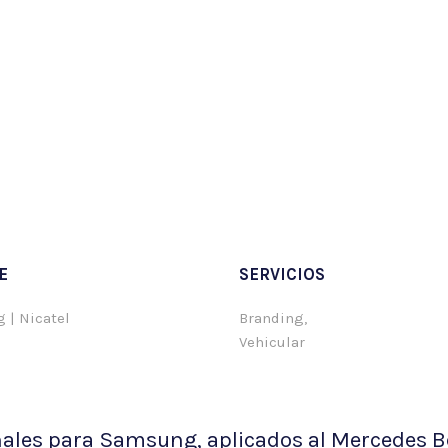
ande, pequeño o por definir,
E
SERVICIOS
 | Nicatel
Branding,
Vehicular
ales para Samsung, aplicados al Mercedes B