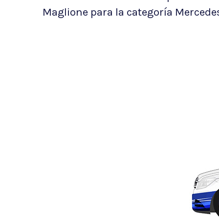
Maglione para la categoría Mercede
-
Montevideo, Uruguay
hola@lab.com.uy
+00598 313 994
© 2020
LAB
. Derechos Reservados.