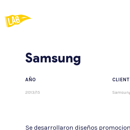
Samsung
Ya sea que su desafío sea gr
AÑO
CLIENT
nos encantaría hablar.
2013/15
Samsung
hola@lab.com.uy
Se desarrollaron diseños promocion